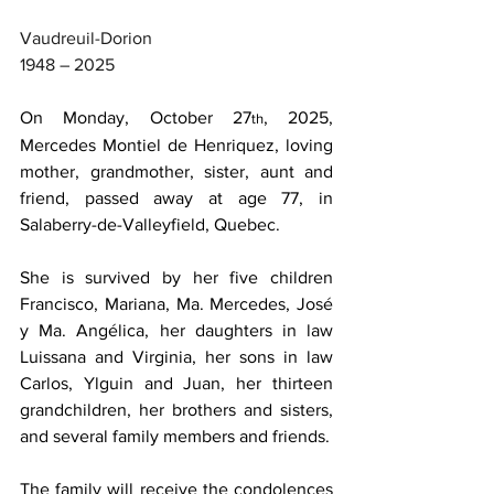
Vaudreuil-Dorion
1948 – 2025
On Monday, October 27
, 2025, 
th
Mercedes Montiel de Henriquez, loving 
mother, grandmother, sister, aunt and 
friend, passed away at age 77, in 
Salaberry-de-Valleyfield, Quebec.
She is survived by her five children 
Francisco, Mariana, Ma. Mercedes, José 
y Ma. Angélica, her daughters in law 
Luissana and Virginia, her sons in law 
Carlos, Ylguin and Juan, her thirteen 
grandchildren, her brothers and sisters, 
and several family members and friends.
The family will receive the condolences 