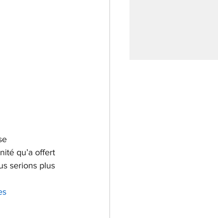
 
se 
té qu’a offert 
us serions plus 
es 