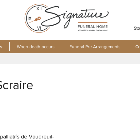
Sto
s
When death occurs
Funeral Pre-Arrangements
Cr
craire
alliatifs de Vaudreuil-