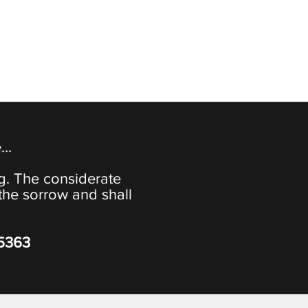
e…
ng. The considerate
the sorrow and shall
-5363