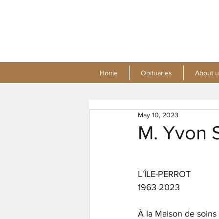
Home
Obituaries
About u
May 10, 2023
M. Yvon S
L'ÎLE-PERROT 
1963-2023 
À la Maison de soins p