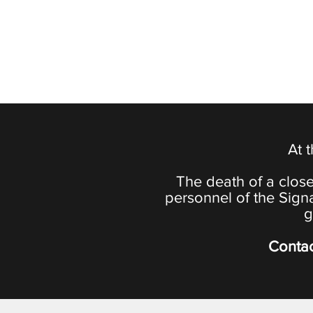
At 
The death of a close
personnel of the Sign
g
Contac