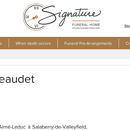
Sto
s
When death occurs
Funeral Pre-Arrangements
Cr
Beaudet
mé-Leduc à Salaberry-de-Valleyfield, 