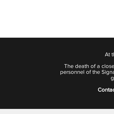
At 
The death of a close
personnel of the Sign
g
Contac