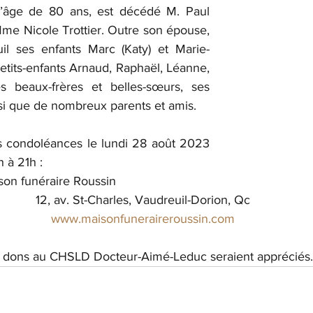
l’âge de 80 ans, est décédé M. Paul 
e Nicole Trottier. Outre son épouse, 
uil ses enfants Marc (Katy) et Marie-
etits-enfants Arnaud, Raphaël, Léanne, 
es beaux-frères et belles-sœurs, ses 
si que de nombreux parents et amis.
es condoléances le lundi 28 août 2023 
h à 21h :
son funéraire Roussin
12, av. St-Charles, Vaudreuil-Dorion, Qc
www.maisonfuneraireroussin.com
es dons au CHSLD Docteur-Aimé-Leduc seraient appréciés.