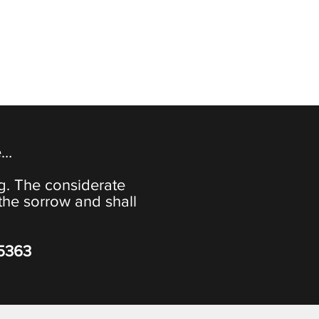
e…
ng. The considerate
the sorrow and shall
-5363