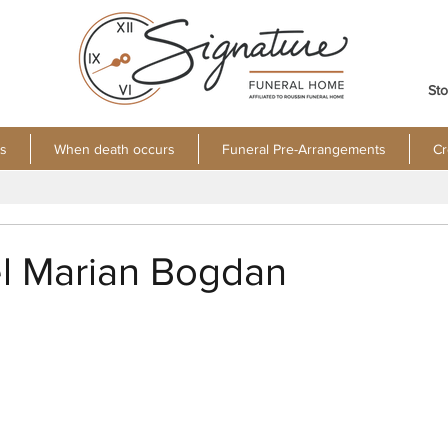
Sto
s
When death occurs
Funeral Pre-Arrangements
Cr
el Marian Bogdan