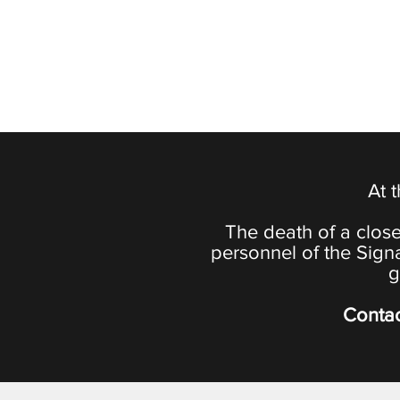
At 
The death of a close
personnel of the Sign
g
Contac