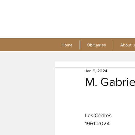
Home
Obituaries
About u
Jan 9, 2024
M. Gabri
Les Cèdres
1961-2024