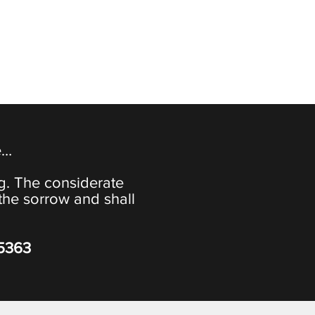
e…
ng. The considerate
the sorrow and shall
-5363