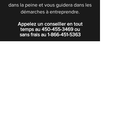
dans la peine et vous guidera dans les
démarches à entreprendre.
Appelez un conseiller en tout
temps au
450-455-3469
ou
sans frais au
1-866-451-5363
POLITIQUE DE CONFIDENTIALITÉ
Boutique
Abonnez-vous à notre infolettre.
Rejoindre