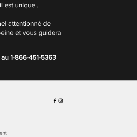
 est unique...
el attentionné de
peine et vous guidera
s au
1-866-451-5363
ient