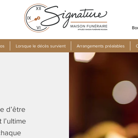
Bo
pos
Lorsque le décès survient
Arrangements préalables
C
e d’être
 l’ultime
chaque