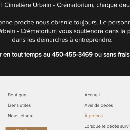
| Cimetière Urbain - Crématorium, chaque deuil
onne proche nous ébranle toujours. Le personn
Urbain - Crématorium vous soutiendra dans la 
dans les démarches à entreprendre.
r en tout temps au
450-455-3469
ou sans frai
Boutique
Accueil
Liens utiles
Avis de décès
Nous joindre
À propos
Lorsque le décès surv