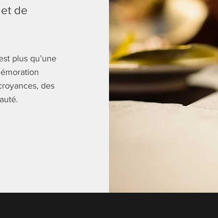
 et de
est plus qu’une
mémoration
s croyances, des
auté.