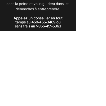
dans la peine et vous guidera dans les
démarches à entreprendre.
Appelez un conseiller en tout
temps au
450-455-3469
ou
sans frais au
1-866-451-5363
POLITIQUE DE CONFIDENTIALITÉ
Boutique
Abonnez-vous à notre infolettre.
Rejoindre