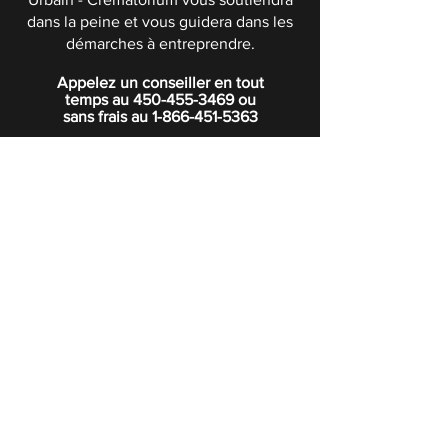
dans la peine et vous guidera dans les
démarches à entreprendre.
Appelez un conseiller en tout
temps au
450-455-3469
ou
sans frais au
1-866-451-5363
POLITIQUE DE CONFIDENTIALITÉ
Boutique
Abonnez-vous à notre infolettre.
Rejoindre