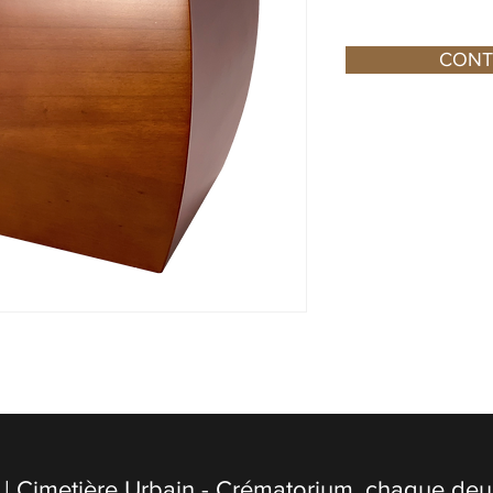
CONT
| Cimetière Urbain - Crématorium, chaque deuil