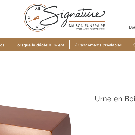
Bo
pos
Lorsque le décès survient
Arrangements préalables
C
Urne en Bo