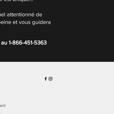
el attentionné de
peine et vous guidera
s au
1-866-451-5363
ient