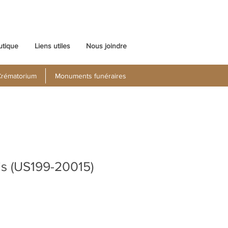
utique
Liens utiles
Nous joindre
rématorium
Monuments funéraires
is (US199-20015)