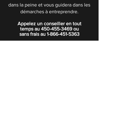
dans la peine et vous guidera dans les
démarches à entreprendre.
Appelez un conseiller en tout
temps au
450-455-3469
ou
sans frais au
1-866-451-5363
POLITIQUE DE CONFIDENTIALITÉ
Boutique
Abonnez-vous à notre infolettre.
Rejoindre