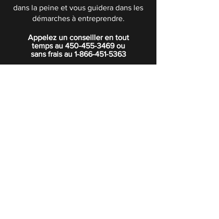
dans la peine et vous guidera dans les
démarches à entreprendre.
Appelez un conseiller en tout
temps au
450-455-3469
ou
sans frais au
1-866-451-5363
POLITIQUE DE CONFIDENTIALITÉ
Boutique
Abonnez-vous à notre infolettre.
Rejoindre