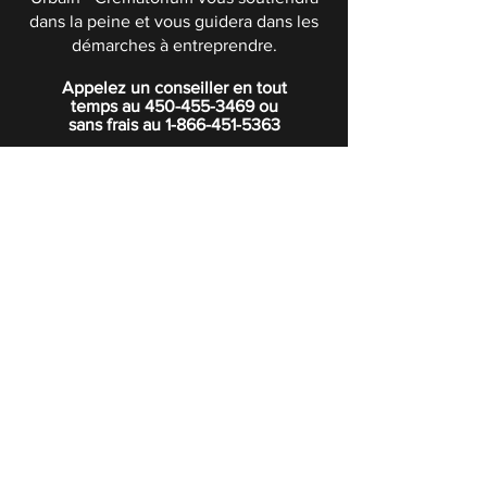
dans la peine et vous guidera dans les
démarches à entreprendre.
Appelez un conseiller en tout
temps au
450-455-3469
ou
sans frais au
1-866-451-5363
POLITIQUE DE CONFIDENTIALITÉ
Boutique
Abonnez-vous à notre infolettre.
Rejoindre