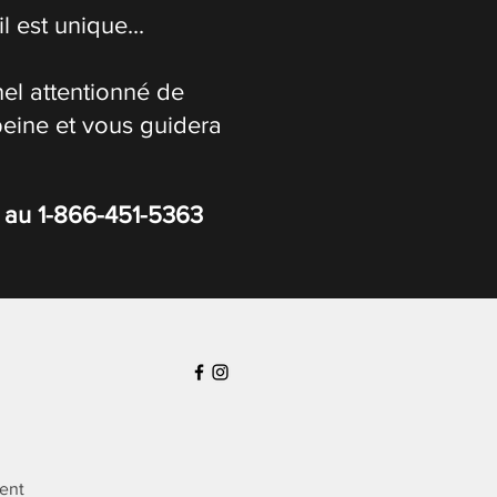
 est unique...
el attentionné de
peine et vous guidera
s au
1-866-451-5363
ient