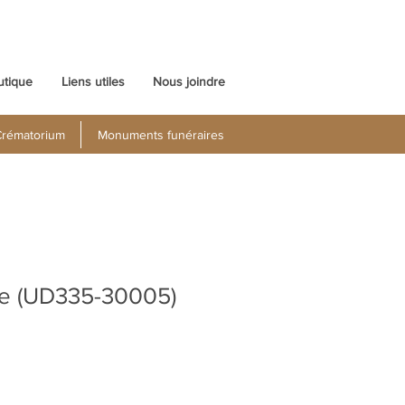
utique
Liens utiles
Nous joindre
rématorium
Monuments funéraires
e (UD335-30005)