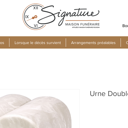
Bo
pos
Lorsque le décès survient
Arrangements préalables
C
Urne Doubl