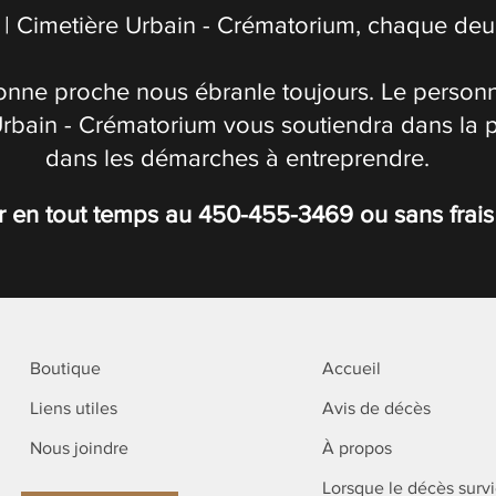
| Cimetière Urbain - Crématorium, chaque deuil
onne proche nous ébranle toujours. Le personn
Urbain - Crématorium vous soutiendra dans la 
dans les démarches à entreprendre.
r en tout temps au
450-455-3469
ou sans frai
Boutique
Accueil
Liens utiles
Avis de décès
Nous joindre
À propos
Lorsque le décès surv