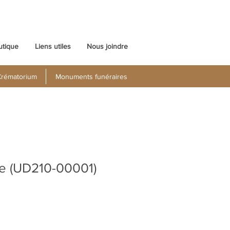
utique
Liens utiles
Nous joindre
rématorium
Monuments funéraires
e (UD210-00001)