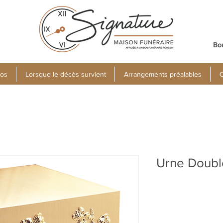
Bo
pos
Lorsque le décès survient
Arrangements préalables
C
Urne Doubl