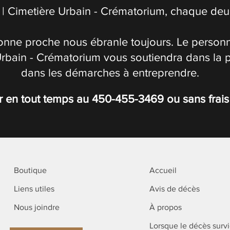
| Cimetière Urbain - Crématorium, chaque deuil
onne proche nous ébranle toujours. Le personn
Urbain - Crématorium vous soutiendra dans la 
dans les démarches à entreprendre.
r en tout temps au
450-455-3469
ou sans frai
Boutique
Accueil
Liens utiles
Avis de décès
Nous joindre
À propos
Lorsque le décès surv