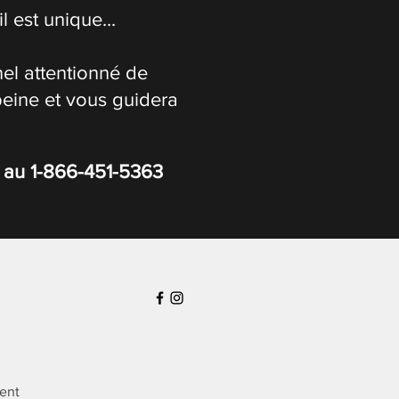
 est unique...
el attentionné de
peine et vous guidera
s au
1-866-451-5363
ient