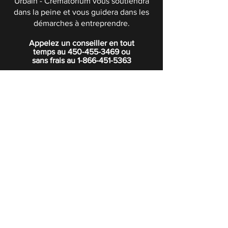
Urbain - Crématorium vous soutiendra
dans la peine et vous guidera dans les
démarches à entreprendre.
Appelez un conseiller en tout
temps au
450-455-3469
ou
sans frais au
1-866-451-5363
POLITIQUE DE CONFIDENTIALITÉ
Boutique
Abonnez-vous à notre infolettre.
Rejoindre