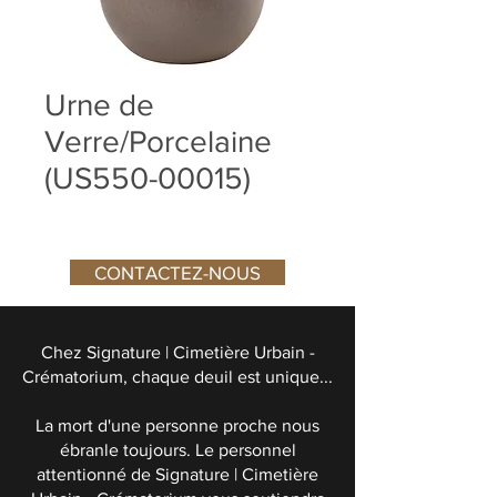
Urne de
Verre/Porcelaine
(US550-00015)
CONTACTEZ-NOUS
Chez Signature | Cimetière Urbain -
Crématorium, chaque deuil est unique...
La mort d'une personne proche nous
ébranle toujours. Le personnel
attentionné de Signature | Cimetière