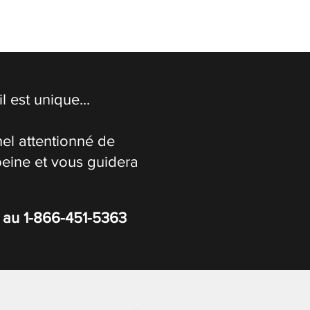
 est unique...
el attentionné de
peine et vous guidera
s au
1-866-451-5363