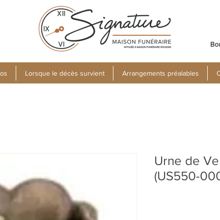
Bo
pos
Lorsque le décès survient
Arrangements préalables
C
Urne de Ve
(US550-00