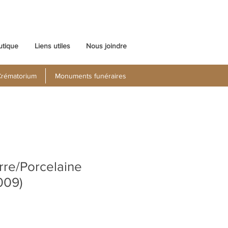
utique
Liens utiles
Nous joindre
rématorium
Monuments funéraires
rre/Porcelaine
009)