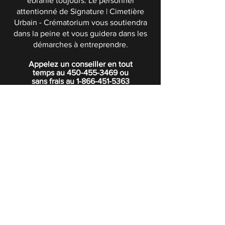
ébranle toujours. Le personnel
attentionné de Signature | Cimetière
Urbain - Crématorium vous soutiendra
dans la peine et vous guidera dans les
démarches à entreprendre.
Appelez un conseiller en tout
temps au
450-455-3469
ou
sans frais au
1-866-451-5363
POLITIQUE DE CONFIDENTIALITÉ
Boutique
Abonnez-vous à notre infolettre.