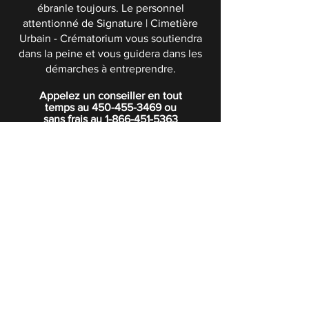
ébranle toujours. Le personnel
attentionné de Signature | Cimetière
Urbain - Crématorium vous soutiendra
dans la peine et vous guidera dans les
démarches à entreprendre.
Appelez un conseiller en tout
temps au
450-455-3469
ou
sans frais au
1-866-451-5363
POLITIQUE DE CONFIDENTIALITÉ
Boutique
Abonnez-vous à notre infolettre.