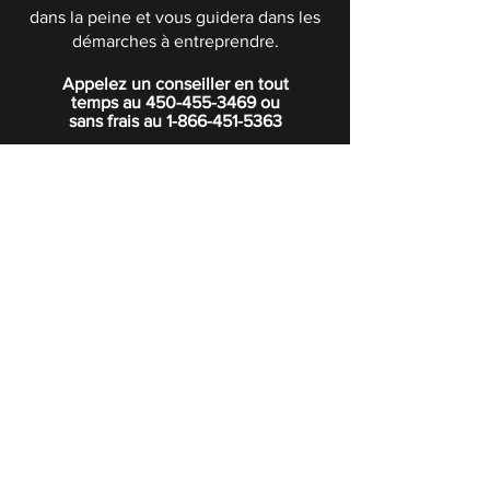
dans la peine et vous guidera dans les
démarches à entreprendre.
Appelez un conseiller en tout
temps au
450-455-3469
ou
sans frais au
1-866-451-5363
POLITIQUE DE CONFIDENTIALITÉ
Boutique
Abonnez-vous à notre infolettre.
Rejoindre