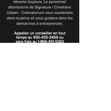
ébranle toujours. Le personnel
attentionné de Signature | Cimetière
Urbain - Crématorium vous soutiendra
dans la peine et vous guidera dans les
démarches à entreprendre.
Appelez un conseiller en tout
temps au
450-455-3469
ou
sans frais au
1-866-451-5363
POLITIQUE DE CONFIDENTIALITÉ
Boutique
Abonnez-vous à notre infolettre.