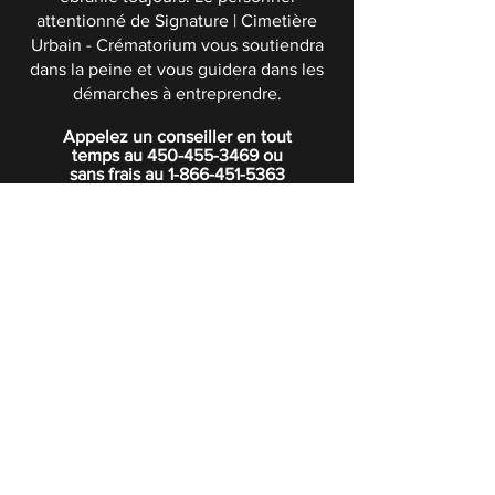
attentionné de Signature | Cimetière
Urbain - Crématorium vous soutiendra
dans la peine et vous guidera dans les
démarches à entreprendre.
Appelez un conseiller en tout
temps au
450-455-3469
ou
sans frais au
1-866-451-5363
POLITIQUE DE CONFIDENTIALITÉ
Boutique
Abonnez-vous à notre infolettre.