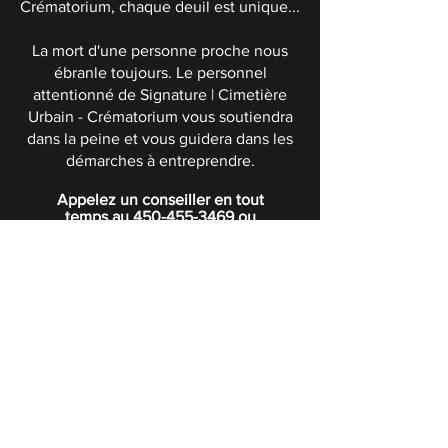
Crématorium, chaque deuil est unique...
La mort d'une personne proche nous
ébranle toujours. Le personnel
attentionné de Signature | Cimetière
Urbain - Crématorium vous soutiendra
dans la peine et vous guidera dans les
démarches à entreprendre.
Appelez un conseiller en tout
temps au
450-455-3469
ou
sans frais au
1-866-451-5363
POLITIQUE DE CONFIDENTIALITÉ
Boutique