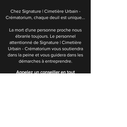
Chez Signature | Cimetière Urbain -
Crématorium, chaque deuil est unique...
La mort d'une personne proche nous
ébranle toujours. Le personnel
attentionné de Signature | Cimetière
Urbain - Crématorium vous soutiendra
dans la peine et vous guidera dans les
démarches à entreprendre.
Appelez un conseiller en tout
temps au
450-455-3469
ou
sans frais au
1-866-451-5363
POLITIQUE DE CONFIDENTIALITÉ
Boutique