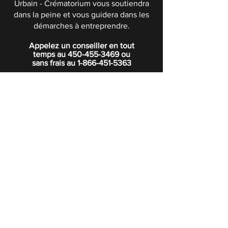
Urbain - Crématorium vous soutiendra
dans la peine et vous guidera dans les
démarches à entreprendre.
Appelez un conseiller en tout
temps au
450-455-3469
ou
sans frais au
1-866-451-5363
POLITIQUE DE CONFIDENTIALITÉ
Boutique
Abonnez-vous à notre infolettre.
Rejoindre