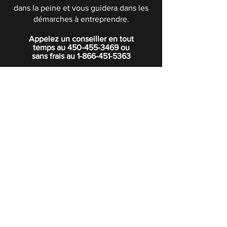
dans la peine et vous guidera dans les
démarches à entreprendre.
Appelez un conseiller en tout
temps au
450-455-3469
ou
sans frais au
1-866-451-5363
POLITIQUE DE CONFIDENTIALITÉ
Boutique
Abonnez-vous à notre infolettre.
Rejoindre