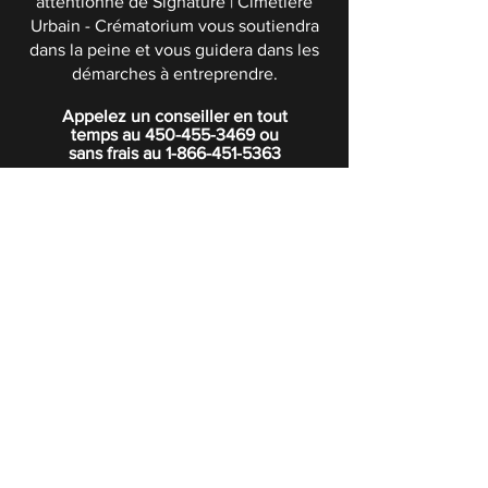
attentionné de Signature | Cimetière
Urbain - Crématorium vous soutiendra
dans la peine et vous guidera dans les
démarches à entreprendre.
Appelez un conseiller en tout
temps au
450-455-3469
ou
sans frais au
1-866-451-5363
POLITIQUE DE CONFIDENTIALITÉ
Boutique
Abonnez-vous à notre infolettre.