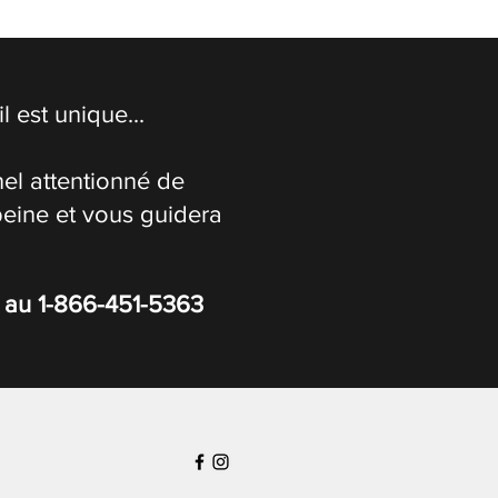
 est unique...
el attentionné de
peine et vous guidera
s au
1-866-451-5363