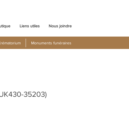
utique
Liens utiles
Nous joindre
rématorium
Monuments funéraires
 (UK430-35203)