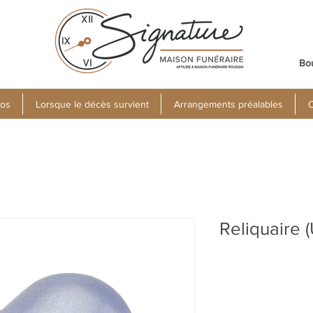
Bo
pos
Lorsque le décès survient
Arrangements préalables
C
Reliquaire