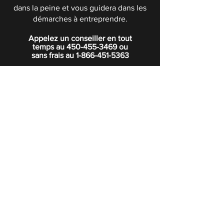
dans la peine et vous guidera dans les
démarches à entreprendre.
Appelez un conseiller en tout
temps au
450-455-3469
ou
sans frais au
1-866-451-5363
POLITIQUE DE CONFIDENTIALITÉ
Boutique
Abonnez-vous à notre infolettre.
Rejoindre