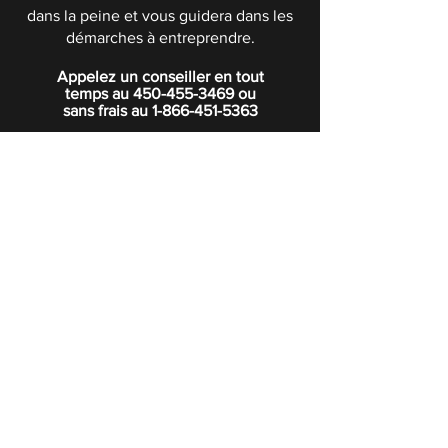
dans la peine et vous guidera dans les
démarches à entreprendre.
Appelez un conseiller en tout
temps au
450-455-3469
ou
sans frais au
1-866-451-5363
POLITIQUE DE CONFIDENTIALITÉ
Boutique
Abonnez-vous à notre infolettre.
Rejoindre