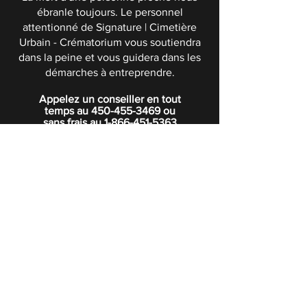
ébranle toujours. Le personnel
attentionné de Signature | Cimetière
Urbain - Crématorium vous soutiendra
dans la peine et vous guidera dans les
démarches à entreprendre.
Appelez un conseiller en tout
temps au
450-455-3469
ou
sans frais au
1-866-451-5363
POLITIQUE DE CONFIDENTIALITÉ
Boutique
Abonnez-vous à notre infolettre.