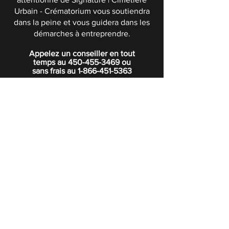
Urbain - Crématorium vous soutiendra
dans la peine et vous guidera dans les
démarches à entreprendre.
Appelez un conseiller en tout
temps au
450-455-3469
ou
sans frais au
1-866-451-5363
POLITIQUE DE CONFIDENTIALITÉ
Boutique
Abonnez-vous à notre infolettre.
Rejoindre