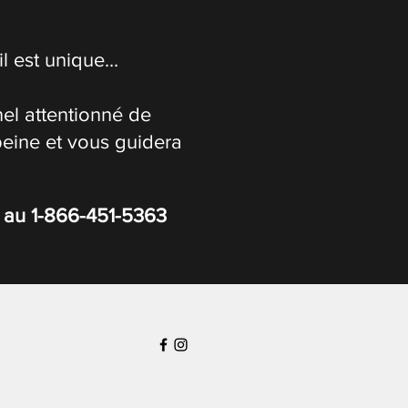
 est unique...
el attentionné de
peine et vous guidera
s au
1-866-451-5363