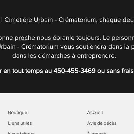
| Cimetière Urbain - Crématorium, chaque deuil
onne proche nous ébranle toujours. Le personn
Urbain - Crématorium vous soutiendra dans la 
dans les démarches à entreprendre.
r en tout temps au
450-455-3469
ou sans frai
Boutique
Accueil
Liens utiles
Avis de décès
Nous joindre
À propos