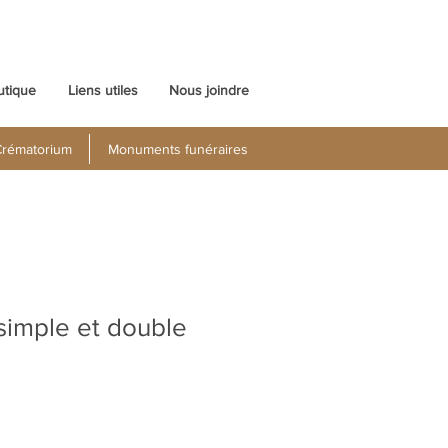
utique
Liens utiles
Nous joindre
rématorium
Monuments funéraires
imple et double