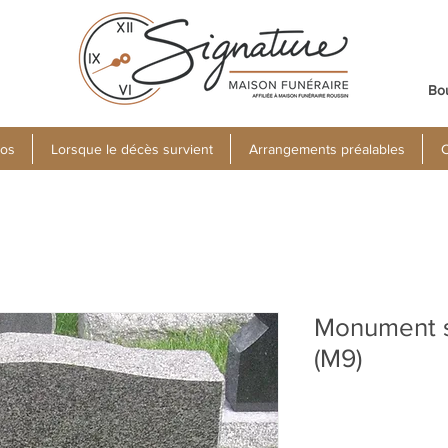
Bo
pos
Lorsque le décès survient
Arrangements préalables
C
Monument s
(M9)