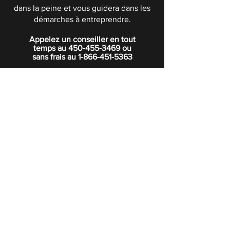
dans la peine et vous guidera dans les
démarches à entreprendre.
Appelez un conseiller en tout
temps au
450-455-3469
ou
sans frais au
1-866-451-5363
POLITIQUE DE CONFIDENTIALITÉ
Boutique
Abonnez-vous à notre infolettre.
Rejoindre