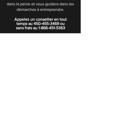
dans la peine et vous guidera dans les
démarches à entreprendre.
Appelez un conseiller en tout
temps au
450-455-3469
ou
sans frais au
1-866-451-5363
POLITIQUE DE CONFIDENTIALITÉ
Boutique
Abonnez-vous à notre infolettre.
Rejoindre