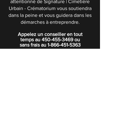
attentionné de Signature | Cimetière
Urbain - Crématorium vous soutiendra
dans la peine et vous guidera dans les
démarches à entreprendre.
Appelez un conseiller en tout
temps au
450-455-3469
ou
sans frais au
1-866-451-5363
POLITIQUE DE CONFIDENTIALITÉ
Boutique
Abonnez-vous à notre infolettre.