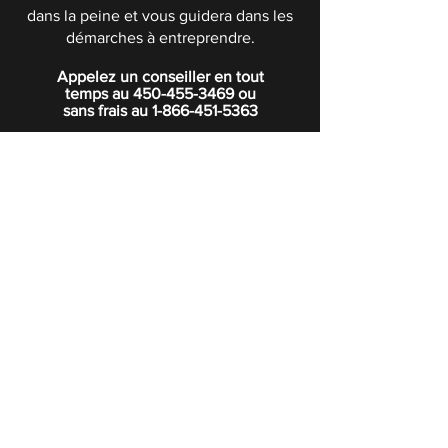
dans la peine et vous guidera dans les
démarches à entreprendre.
Appelez un conseiller en tout
temps au
450-455-3469
ou
sans frais au
1-866-451-5363
POLITIQUE DE CONFIDENTIALITÉ
Boutique
Abonnez-vous à notre infolettre.
Rejoindre