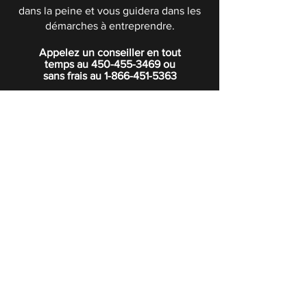
dans la peine et vous guidera dans les
démarches à entreprendre.
Appelez un conseiller en tout
temps au
450-455-3469
ou
sans frais au
1-866-451-5363
POLITIQUE DE CONFIDENTIALITÉ
Boutique
Abonnez-vous à notre infolettre.
Rejoindre