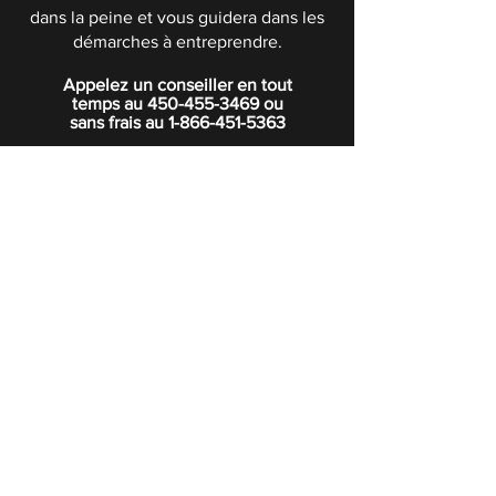
dans la peine et vous guidera dans les
démarches à entreprendre.
Appelez un conseiller en tout
temps au
450-455-3469
ou
sans frais au
1-866-451-5363
POLITIQUE DE CONFIDENTIALITÉ
Boutique
Abonnez-vous à notre infolettre.
Rejoindre