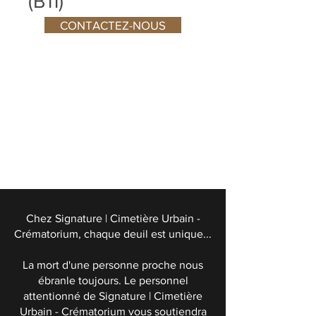
(B11)
CONTACTEZ-NOUS
Chez Signature | Cimetière Urbain -
Crématorium, chaque deuil est unique...
La mort d'une personne proche nous
ébranle toujours. Le personnel
attentionné de Signature | Cimetière
Urbain - Crématorium vous soutiendra