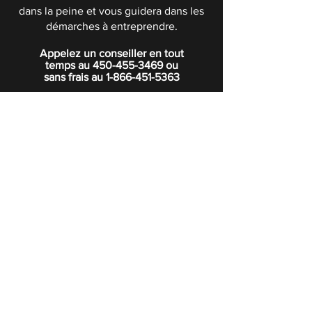
dans la peine et vous guidera dans les
démarches à entreprendre.
Appelez un conseiller en tout
temps au
450-455-3469
ou
sans frais au
1-866-451-5363
POLITIQUE DE CONFIDENTIALITÉ
Boutique
Abonnez-vous à notre infolettre.
Rejoindre