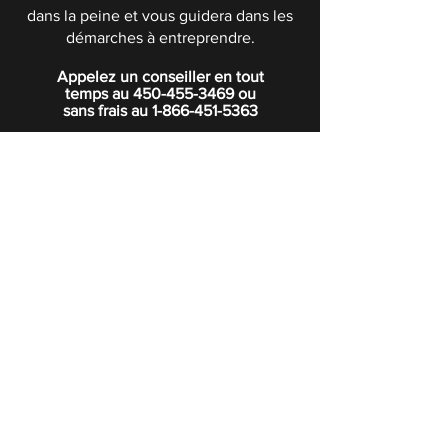
dans la peine et vous guidera dans les
démarches à entreprendre.
Appelez un conseiller en tout
temps au
450-455-3469
ou
sans frais au
1-866-451-5363
POLITIQUE DE CONFIDENTIALITÉ
Boutique
Abonnez-vous à notre infolettre.
Rejoindre