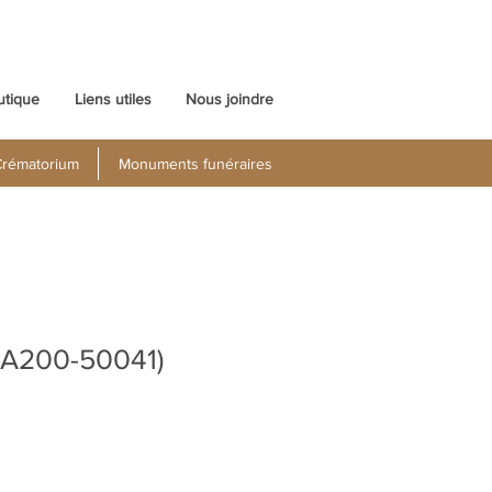
utique
Liens utiles
Nous joindre
rématorium
Monuments funéraires
UA200-50041)