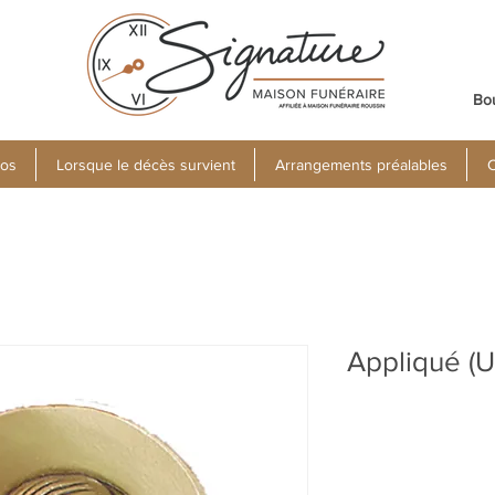
Bo
pos
Lorsque le décès survient
Arrangements préalables
C
Appliqué (