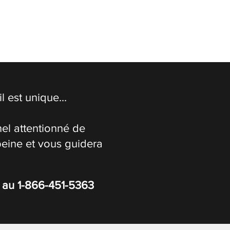
 est unique...
el attentionné de
peine et vous guidera
s au
1-866-451-5363