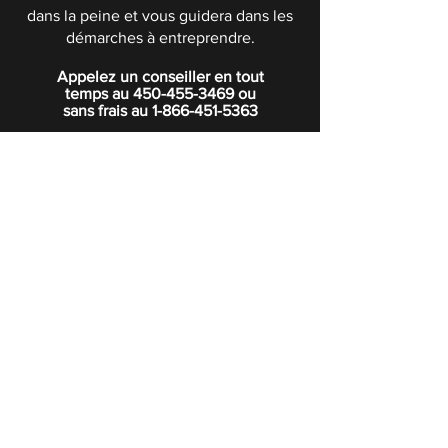
dans la peine et vous guidera dans les
démarches à entreprendre.
Appelez un conseiller en tout
temps au
450-455-3469
ou
sans frais au
1-866-451-5363
POLITIQUE DE CONFIDENTIALITÉ
Boutique
Abonnez-vous à notre infolettre.
Rejoindre