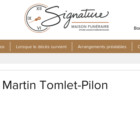
Bo
pos
Lorsque le décès survient
Arrangements préalables
C
Martin Tomlet-Pilon