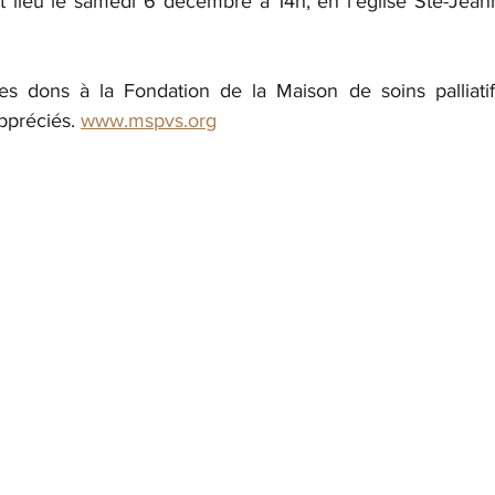
t lieu le samedi 6 décembre à 14h, en l’église Ste-Jeann
des dons à la Fondation de la Maison de soins palliati
ppréciés.
www.mspvs.org