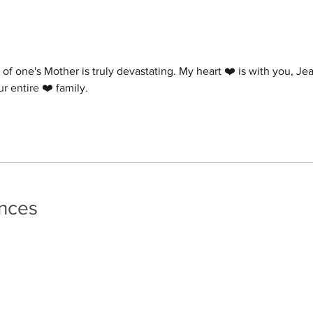
 of one's Mother is truly devastating. My heart ❤️ is with you, Je
r entire ❤️ family. 
ances