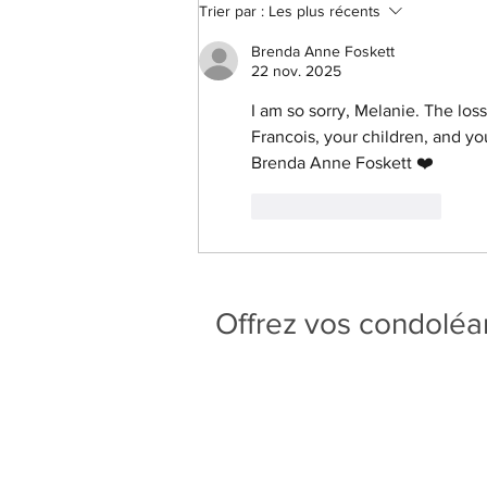
Trier par :
Les plus récents
Brenda Anne Foskett
22 nov. 2025
I am so sorry, Melanie. The loss
Francois, your children, and you
Brenda Anne Foskett ❤️ 
J'aime
Répondre
Offrez vos condolé