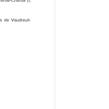
e-de-Chantal (1, 
fs de Vaudreuil-