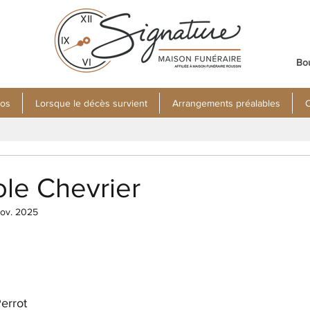
Bo
pos
Lorsque le décès survient
Arrangements préalables
C
le Chevrier
ov. 2025
errot