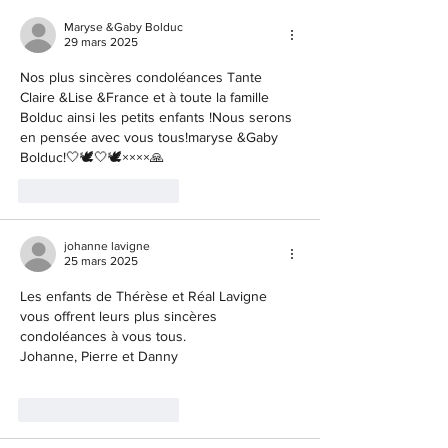
Maryse &Gaby Bolduc
29 mars 2025
Nos plus sincères condoléances Tante 
Claire &Lise &France et à toute la famille 
Bolduc ainsi les petits enfants !Nous serons 
en pensée avec vous tous!maryse &Gaby 
Bolduc!🤍🕊🤍🕊××××🙏
J'aime
Répondre
johanne lavigne
25 mars 2025
Les enfants de Thérèse et Réal Lavigne 
vous offrent leurs plus sincères 
condoléances à vous tous.
Johanne, Pierre et Danny
J'aime
Répondre