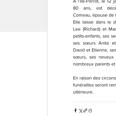
À l’Ile-Perrot, le 12 
80 ans, est déc
Comeau, épouse de fe
Elle laisse dans le 
Lee (Richard) et Mart
petits-enfants, ses sep
ses sœurs Anita et 
David et Etienne, ses
sœurs, ses neveux 
nombreux parents et
En raison des circons
funérailles seront re
ultérieure.