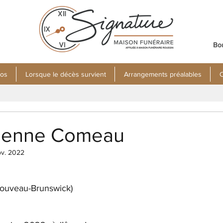
Bo
pos
Lorsque le décès survient
Arrangements préalables
C
ienne Comeau
ov. 2022
 Nouveau-Brunswick)