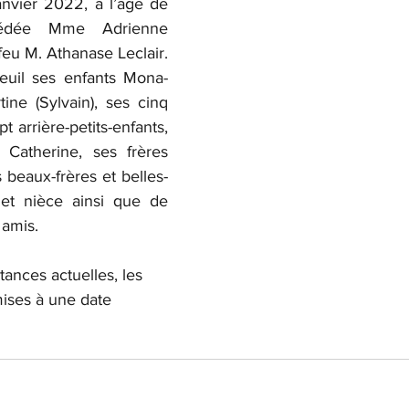
janvier 2022, à l’âge de 
édée Mme Adrienne 
u M. Athanase Leclair. 
deuil ses enfants Mona-
ine (Sylvain), ses cinq 
t arrière-petits-enfants, 
Catherine, ses frères 
 beaux-frères et belles-
et nièce ainsi que de 
 amis.
tances actuelles, les 
mises à une date 