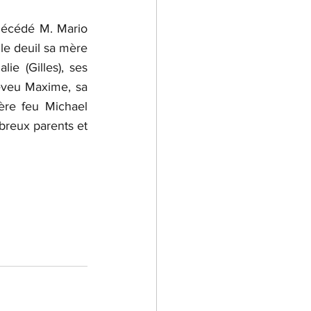
 décédé M. Mario 
e deuil sa mère 
e (Gilles), ses 
eveu Maxime, sa 
re feu Michael 
reux parents et 