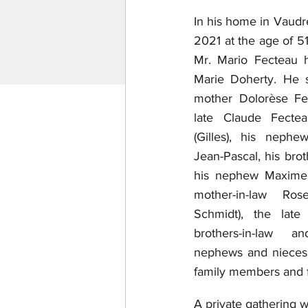
In his home in Vaudre
2021 at the age of 5
Mr. Mario Fecteau 
Marie Doherty. He s
mother Dolorèse Fec
late Claude Fecteau
(Gilles), his nephe
Jean-Pascal, his broth
his nephew Maxime, 
mother-in-law Ros
Schmidt), the late
brothers-in-law an
nephews and nieces
family members and f
A private gathering wil