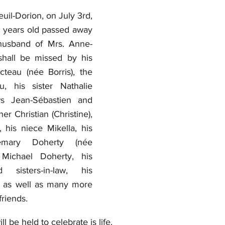
uil-Dorion, on July 3rd, 
1 years old passed away 
husband of Mrs. Anne-
hall be missed by his 
teau (née Borris), the 
, his sister Nathalie 
ws Jean-Sébastien and 
er Christian (Christine), 
his niece Mikella, his 
emary Doherty (née 
 Michael Doherty, his 
d sisters-in-law, his 
 as well as many more 
riends.
l be held to celebrate is life. 