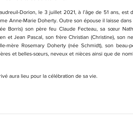
dreuil-Dorion, le 3 juillet 2021, à l’âge de 51 ans, est
e Anne-Marie Doherty. Outre son épouse il laisse dans l
e Borris) son père feu Claude Fecteau, sa sœur Nathali
n et Jean Pascal, son frère Christian (Christine), son n
elle-mère Rosemary Doherty (née Schmidt), son beau-pè
rères et belles-sœurs, neveux et nièces ainsi que de nomb
é aura lieu pour la célébration de sa vie.