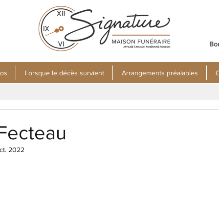
Bo
pos
Lorsque le décès survient
Arrangements préalables
C
 Fecteau
ct. 2022