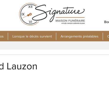
Bo
pos
Lorsque le décès survient
Arrangements préalables
C
rd Lauzon