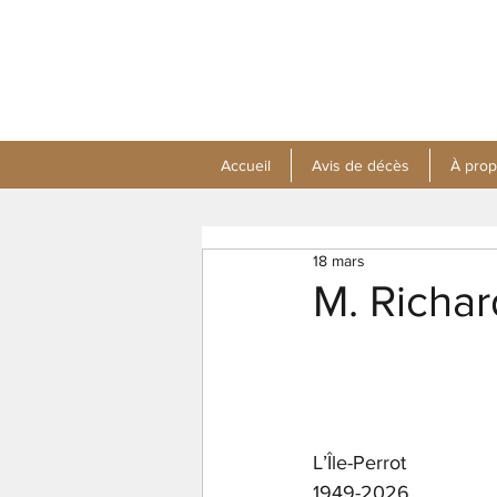
Accueil
Avis de décès
À pro
18 mars
M. Richa
L’Île-Perrot
1949-2026