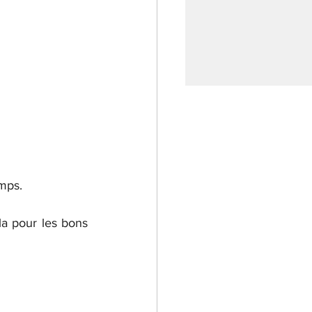
emps.
la 
pour les bons 