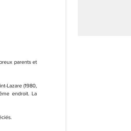
breux parents et 
nt-Lazare (1980, 
ême endroit. La 
éciés.