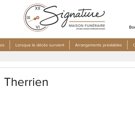
Bo
pos
Lorsque le décès survient
Arrangements préalables
C
 Therrien