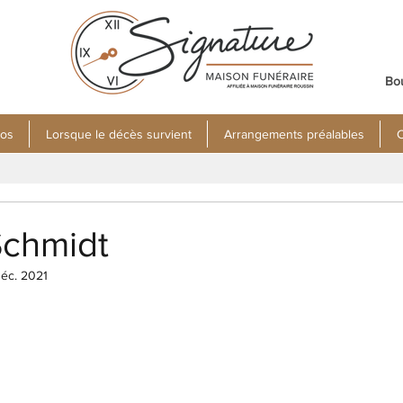
Bo
pos
Lorsque le décès survient
Arrangements préalables
C
Schmidt
éc. 2021